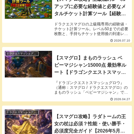
アップに必要な経験値と必要なメ
タルチケット計算ツール【経験値
テーブル】
ドラクエスマグロの上級職専用の経験値・
チケット計算ツール。レベル50までの必要
枚数と、手持ちチケット使用後の到達レベ
ルを瞬時に予測計算します。
2026.07.10
ドラクエスマッシュグロウ
【スマグロ】まものラッシュ ベ
ビーマジシャン15000点 最効率ル
ート【ドラゴンクエストスマッシ
ュグロウ】
『ドラゴンクエストスマッシュグロウ』
（通称：スマグロ / ドラクエスマグロ）の
まものラッシュ「ベビーマジシャン」で
15000点を取るための最効率ルートを解説
2026.04.27
します。推奨レベルは20前後で、四方八方
から敵が押し寄せるため、攻撃範囲の広い
武器と...
ドラクエスマッシュグロウ
【スマグロ攻略】ラダトームの王
女の杖は必須？性能・使い勝手・
必須度完全ガイド【2026年5月最