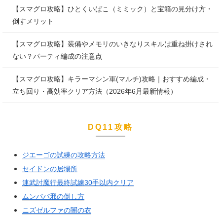
【スマグロ攻略】ひとくいばこ（ミミック）と宝箱の見分け方・
倒すメリット
【スマグロ攻略】装備やメモリのいきなりスキルは重ね掛けされ
ない？パーティ編成の注意点
【スマグロ攻略】キラーマシン軍(マルチ)攻略｜おすすめ編成・
立ち回り・高効率クリア方法（2026年6月最新情報）
DQ11攻略
ジエーゴの試練の攻略方法
セイドンの居場所
連武討魔行最終試練30手以内クリア
ムンババ邪の倒し方
ニズゼルファの闇の衣