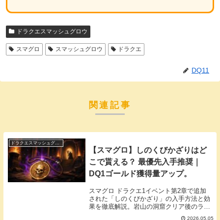
ドラクエスマッシュグロウ
スマグロ
スマッシュグロウ
ドラクエ
DQ11
関連記事
ドラクエスマッシュグロウ
【スマグロ】しのくびかざりはど
こで貰える？ 最優先入手推奨｜
DQ1ゴールド獲得量アップ。
スマグロ ドラクエ1イベント第2章で追加
された「しのくびかざり」の入手方法と効
果を徹底解説。岩山の洞窟クリア後のラダ
トームの町での受け取り方、DQ1ゴールド
2026.05.05