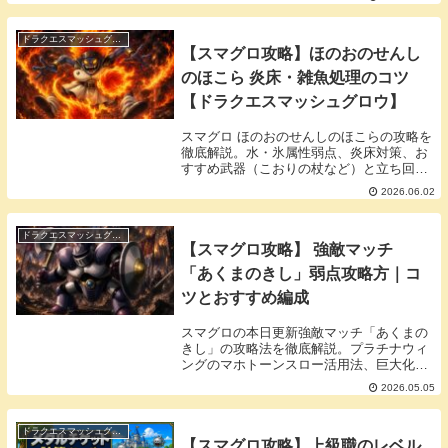
獲得量アップの活用法をまとめました。イ
ベント効率化に必須のアイテムです！
ドラクエスマッシュグロウ
【スマグロ攻略】ほのおのせんし
のほこら 炎床・雑魚処理のコツ
【ドラクエスマッシュグロウ】
スマグロ ほのおのせんしのほこらの攻略を
徹底解説。水・氷属性弱点、炎床対策、お
すすめ武器（こおりの杖など）と立ち回
り、ほのおのせんしメモリの性能をまとめ
2026.06.02
ました。
ドラクエスマッシュグロウ
【スマグロ攻略】 強敵マッチ
「あくまのきし」弱点攻略方｜コ
ツとおすすめ編成
スマグロの本日更新強敵マッチ「あくまの
きし」の攻略法を徹底解説。プラチナウィ
ングのマホトーンスロー活用法、巨大化＋
拡散こうげきの立ち回り、おすすめ編成を
2026.05.05
まとめました。直Sドロを狙う人必見で
す！
ドラクエスマッシュグロウ
【スマグロ攻略】上級職のレベル