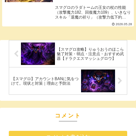
新】
スマグロのラダトームの王女の杖の性能
（攻撃魔力182、回復魔力109）、いきなり
スキル「退魔の祈り」（攻撃力低下約
15%）、必殺技の詳細を徹底解説。必須度
2026.05.28
と使い勝手もまとめました。
【スマグロ攻略】りゅうおうのほこら
魅了対策・弱点・注意点・おすすめ武
器【ドラクエスマッシュグロウ】
【スマグロ】アカウントBANに気をつ
けて。現状と対策｜理由と予防法
コメント