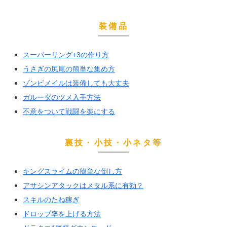
装備品
スーパーリング+3の作り方
うさぎの尻尾の簡単な集め方
ゾンビメイルは装備しても大丈夫
ガルーダのツメ入手方法
不意をついて戦闘を楽にする
裏技・小技・小ネタ等
キングスライムの簡単な倒し方
アサシンアタックはメタル系に有効？
スキルのたね稼ぎ
ドロップ率を上げる方法