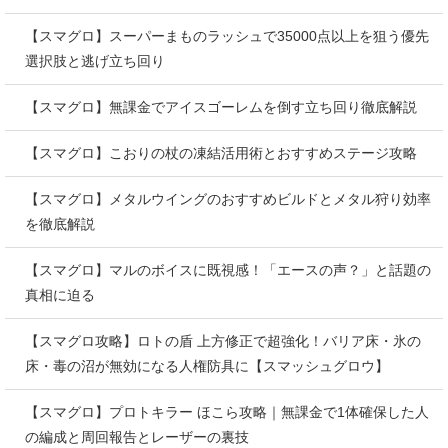
【スマグロ】スーパーまものラッシュで35000点以上を狙う優先
選択肢と逃げ立ち回り
【スマグロ】無課金でアイスゴーレムを倒す立ち回り徹底解説
【スマグロ】こおりの杖の凍結活用術とおすすめステージ攻略
【スマグロ】メタルウイングのおすすめビルドとメタル狩り効率
を徹底解説
【スマグロ】マルのボイスに既視感！「エースの声？」と話題の
真相に迫る
【スマグロ攻略】ロトの盾 上方修正で超強化！バリア床・氷の
床・毒の沼が無効になる人権防具に【スマッシュグロウ】
【スマグロ】プロトキラー ほこら攻略｜無課金で1体確保した人
の編成と周回報告とレーザーの裏技