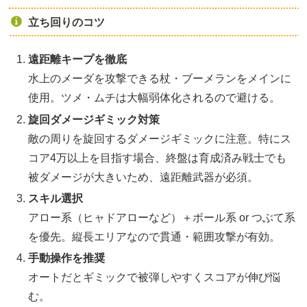
立ち回りのコツ
遠距離キープを徹底
水上のメーダを攻撃できる杖・ブーメランをメインに
使用。ツメ・ムチは大幅弱体化されるので避ける。
旋回ダメージギミック対策
敵の周りを旋回するダメージギミックに注意。特にス
コア4万以上を目指す場合、終盤は育成済み戦士でも
被ダメージが大きいため、遠距離武器が必須。
スキル選択
アロー系（ヒャドアローなど）＋ボール系 or つぶて系
を優先。縦長エリアなので貫通・範囲攻撃が有効。
手動操作を推奨
オートだとギミックで被弾しやすくスコアが伸び悩
む。