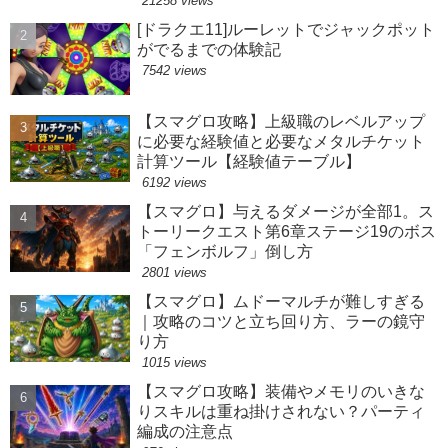
21258 views
[ドラクエ11]ルーレットでジャックポット
がでるまでの体験記
7542 views
【スマグロ攻略】上級職のレベルアップ
に必要な経験値と必要なメタルチケット
計算ツール【経験値テーブル】
6192 views
【スマグロ】与えるダメージが全部1。ス
トーリークエスト第6章ステージ19のボス
「フェンボルフ」倒し方
2801 views
【スマグロ】ムドーマルチが難しすぎる
｜攻略のコツと立ち回り方、ラーの鏡守
り方
1015 views
【スマグロ攻略】装備やメモリのいきな
りスキルは重ね掛けされない？パーティ
編成の注意点