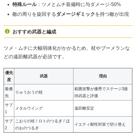
特殊ルール
：ツメとムチ装備時に与ダメージ-50%
敵の周りを旋回する
ダメージギミック
を持つ敵が出現
おすすめ武器と編成
ツメ・ムチに大幅弱体化がかかるため、杖やブーメランな
どの遠距離武器が必須です。
優先
武器
理由
度
最優
範囲攻撃が優秀でステージ3接
りゅうおうの杖
先
待武器と評価
サブ
メタルウイング
遠距離安定
1
サブ
こおりの杖 / ロトのつるぎ / ほ
イエティ耐性対策で切り替え
2
のおのつるぎ