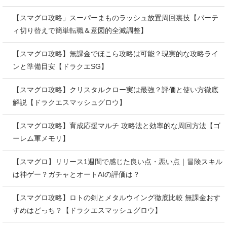
【スマグロ攻略」スーパーまものラッシュ放置周回裏技【パーテ
ィ切り替えで簡単転職＆意図的全滅調整】
【スマグロ攻略】無課金でほこら攻略は可能？現実的な攻略ライ
ンと準備目安【ドラクエSG】
【スマグロ攻略】クリスタルクロー実は最強？評価と使い方徹底
解説【ドラクエスマッシュグロウ】
【スマグロ攻略】育成応援マルチ 攻略法と効率的な周回方法【ゴ
ーレム軍メモリ】
【スマグロ】リリース1週間で感じた良い点・悪い点｜冒険スキル
は神ゲー？ガチャとオートAIの評価は？
【スマグロ攻略】ロトの剣とメタルウイング徹底比較 無課金おす
すめはどっち？【ドラクエスマッシュグロウ】