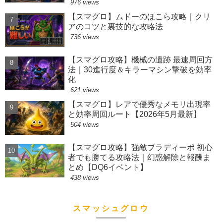
976 views
【スマグロ】ムドーのほこら攻略｜クリ
アのコツと裏技的な攻略法
736 views
【スマグロ攻略】機械の遺跡 最速周回方
法｜30進行度＆キラーマシン撃破を効率
化
621 views
【スマグロ】レアで優秀なメモリ出現率
と効率周回ルート【2026年5月最新】
504 views
【スマグロ攻略】強敵ブラディーポ 初心
者でも勝てる攻略法｜幻惑解除と報酬ま
とめ【DQ6イベント】
438 views
スマッシュグロウ