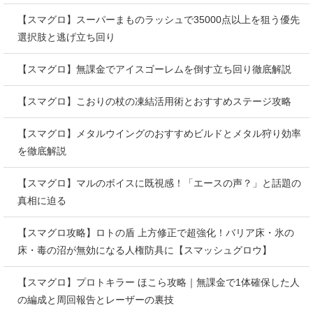
【スマグロ】スーパーまものラッシュで35000点以上を狙う優先
選択肢と逃げ立ち回り
【スマグロ】無課金でアイスゴーレムを倒す立ち回り徹底解説
【スマグロ】こおりの杖の凍結活用術とおすすめステージ攻略
【スマグロ】メタルウイングのおすすめビルドとメタル狩り効率
を徹底解説
【スマグロ】マルのボイスに既視感！「エースの声？」と話題の
真相に迫る
【スマグロ攻略】ロトの盾 上方修正で超強化！バリア床・氷の
床・毒の沼が無効になる人権防具に【スマッシュグロウ】
【スマグロ】プロトキラー ほこら攻略｜無課金で1体確保した人
の編成と周回報告とレーザーの裏技