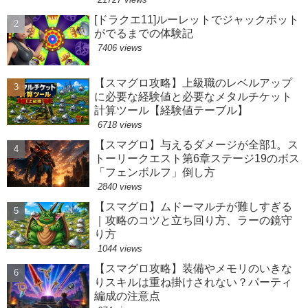
[ドラクエ11]ルーレットでジャックポット
がでるまでの体験記
7406 views
【スマグロ攻略】上級職のレベルアップ
に必要な経験値と必要なメタルチケット
計算ツール【経験値テーブル】
6718 views
【スマグロ】与えるダメージが全部1。ス
トーリークエスト第6章ステージ19のボス
「フェンボルフ」倒し方
2840 views
【スマグロ】ムドーマルチが難しすぎる
｜攻略のコツと立ち回り方、ラーの鏡守
り方
1044 views
【スマグロ攻略】装備やメモリのいきな
りスキルは重ね掛けされない？パーティ
編成の注意点