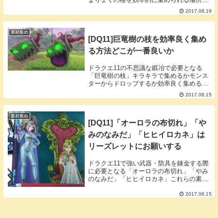
調べてみました。まりょくのたね集めの最
2017.08.19
適解はデビルメビウスまりょくのたねは下
記のモンスターからドロップします。・ド
ラゴビショ...
素材集め
[DQ11]巨竜樹の枝を効率良く集め
る方法どこが一番良いか
ドラクエ11の不思議な鍛冶で必要となる
「巨竜樹の枝」キラキラで集めるかモンス
ターからドロップするか効率良く集める方
法を考察してみました。巨竜樹の枝のキラ
2017.08.15
キラはどこ巨竜樹の枝が拾える場所は、天
空の古戦場やケトスで行ける高台（バンデ
ルフォンの高...
素材集め
[DQ11]「オーロラの布切れ」「や
みのなみだ」「ヒヒイロカネ」は
リーズレットにお願いする
ドラクエ11で強い武器・防具を錬金する際
に必要となる「オーロラの布切れ」「やみ
のなみだ」「ヒヒイロカネ」これらの素材
はリーズレットに「魔竜のたましい」と交
換してもらえる。リーズレットが素材交換
2017.08.15
してくれるクリア後にクレイモラン城の魔
女リーズレ...