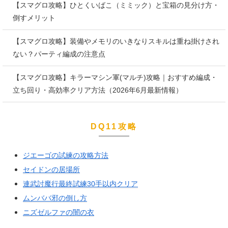
【スマグロ攻略】ひとくいばこ（ミミック）と宝箱の見分け方・
倒すメリット
【スマグロ攻略】装備やメモリのいきなりスキルは重ね掛けされ
ない？パーティ編成の注意点
【スマグロ攻略】キラーマシン軍(マルチ)攻略｜おすすめ編成・
立ち回り・高効率クリア方法（2026年6月最新情報）
DQ11攻略
ジエーゴの試練の攻略方法
セイドンの居場所
連武討魔行最終試練30手以内クリア
ムンババ邪の倒し方
ニズゼルファの闇の衣