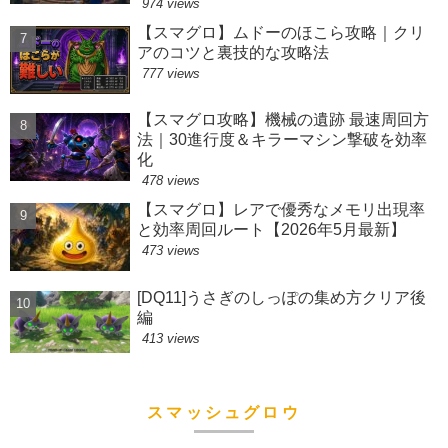
974 views
【スマグロ】ムドーのほこら攻略｜クリ
アのコツと裏技的な攻略法
777 views
【スマグロ攻略】機械の遺跡 最速周回方
法｜30進行度＆キラーマシン撃破を効率
化
478 views
【スマグロ】レアで優秀なメモリ出現率
と効率周回ルート【2026年5月最新】
473 views
[DQ11]うさぎのしっぽの集め方クリア後
編
413 views
スマッシュグロウ