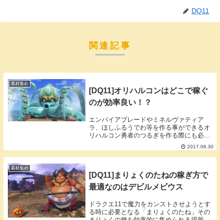
DQ11
関連記事
素材集め
[DQ11]オリハルコンはどこで稼ぐ
のが効率良い！？
エンパイアブレードやミネルヴァティア
ラ、ほしふるうでわ等を作る事ができるオ
リハルコン勇者のつるぎを作る際にも必要
で王者の剣を作る際にも必要な貴重な素材
2017.08.30
です。キラキラでオリハルコンを集める方
法オリハルコンは天空の古戦場9Fのさいご
のカギを使っ...
素材集め
[DQ11]まりょくのたねの稼ぎ方で
最適なのはデビルメビウス
ドラクエ11で魔力をカンストさせようとす
る時に必要となる「まりょくのたね」その
まりょくの種を効率的に集められる場所を