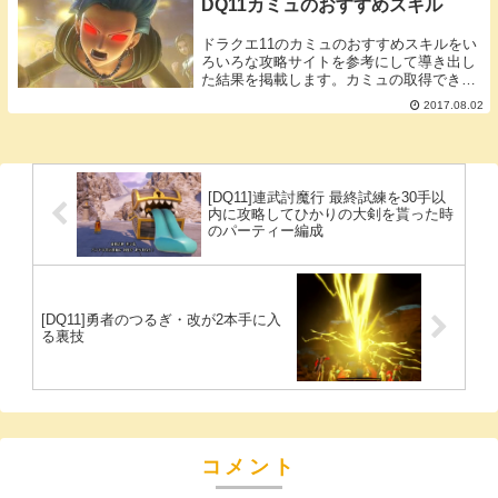
DQ11カミュのおすすめスキル
ドラクエ11のカミュのおすすめスキルをい
ろいろな攻略サイトを参考にして導き出し
た結果を掲載します。カミュの取得できる
スキル一覧カミュがスキルパネルより取得
2017.08.02
できるスキル一覧です。取得ＳＰ欄に(秘)
とあるスキルは周辺の4パネルを開放しな
いと取得...
[DQ11]連武討魔行 最終試練を30手以
内に攻略してひかりの大剣を貰った時
のパーティー編成
[DQ11]勇者のつるぎ・改が2本手に入
る裏技
コメント