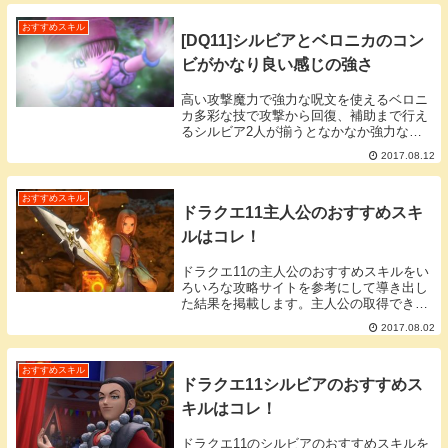
おすすめスキル
[DQ11]シルビアとベロニカのコン
ビがかなり良い感じの強さ
高い攻撃魔力で強力な呪文を使えるベロニ
カ多彩な技で攻撃から回復、補助まで行え
るシルビア2人が揃うとなかなか強力なコ
ンビになりました。レディファーストとベ
2017.08.12
ロニカが強いベロニカとシルビアのコンビ
でほとんどの雑魚とボスに通用する技まず
ベロニカが「...
おすすめスキル
ドラクエ11主人公のおすすめスキ
ルはコレ！
ドラクエ11の主人公のおすすめスキルをい
ろいろな攻略サイトを参考にして導き出し
た結果を掲載します。主人公の取得できる
スキル一覧主人公がスキルパネルより取得
2017.08.02
できるスキル一覧です。取得ＳＰ欄に(秘)
とあるスキルは周辺の4パネルを開放しな
いと取得...
おすすめスキル
ドラクエ11シルビアのおすすめス
キルはコレ！
ドラクエ11のシルビアのおすすめスキルを