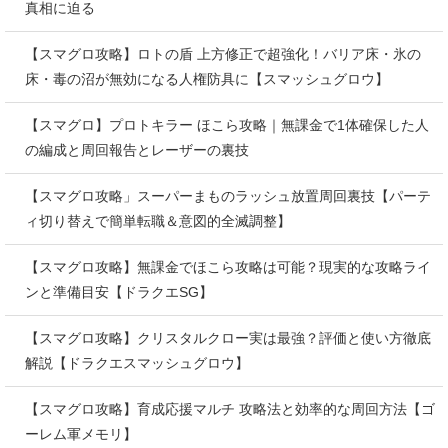
真相に迫る
【スマグロ攻略】ロトの盾 上方修正で超強化！バリア床・氷の
床・毒の沼が無効になる人権防具に【スマッシュグロウ】
【スマグロ】プロトキラー ほこら攻略｜無課金で1体確保した人
の編成と周回報告とレーザーの裏技
【スマグロ攻略」スーパーまものラッシュ放置周回裏技【パーテ
ィ切り替えで簡単転職＆意図的全滅調整】
【スマグロ攻略】無課金でほこら攻略は可能？現実的な攻略ライ
ンと準備目安【ドラクエSG】
【スマグロ攻略】クリスタルクロー実は最強？評価と使い方徹底
解説【ドラクエスマッシュグロウ】
【スマグロ攻略】育成応援マルチ 攻略法と効率的な周回方法【ゴ
ーレム軍メモリ】