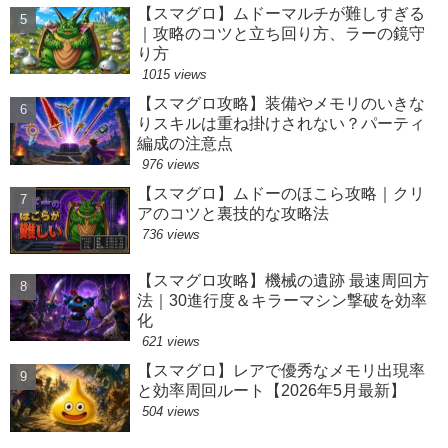
【スマグロ】ムドーマルチが難しすぎる
｜攻略のコツと立ち回り方、ラーの鏡守
り方
1015 views
【スマグロ攻略】装備やメモリのいきな
りスキルは重ね掛けされない？パーティ
編成の注意点
976 views
【スマグロ】ムドーのほこら攻略｜クリ
アのコツと裏技的な攻略法
736 views
【スマグロ攻略】機械の遺跡 最速周回方
法｜30進行度＆キラーマシン撃破を効率
化
621 views
【スマグロ】レアで優秀なメモリ出現率
と効率周回ルート【2026年5月最新】
504 views