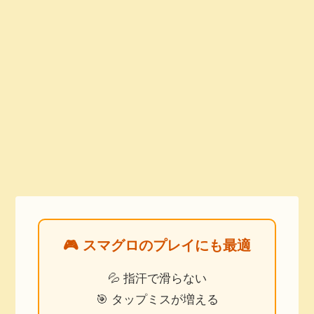
🎮 スマグロのプレイにも最適
💦 指汗で滑らない
🎯 タップミスが増える