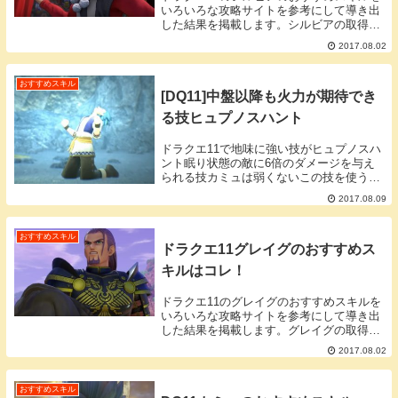
いろいろな攻略サイトを参考にして導き出
した結果を掲載します。シルビアの取得で
きるスキル一覧シルビアがスキルパネルよ
2017.08.02
り取得できるスキル一覧です。取得ＳＰ欄
に(秘)とあるスキルは周辺の4パネルを開放
しない...
おすすめスキル
[DQ11]中盤以降も火力が期待でき
る技ヒュプノスハント
ドラクエ11で地味に強い技がヒュプノスハ
ント眠り状態の敵に6倍のダメージを与え
られる技カミュは弱くないこの技を使うま
でカミュは「ぬすむ」専門でした。しかし
2017.08.09
「二刀の心得」と「ヒュプノスハント」を
取得してからカミュも戦闘に参加できるよ
うに。ラリ...
おすすめスキル
ドラクエ11グレイグのおすすめス
キルはコレ！
ドラクエ11のグレイグのおすすめスキルを
いろいろな攻略サイトを参考にして導き出
した結果を掲載します。グレイグの取得で
きるスキル一覧グレイグがスキルパネルよ
2017.08.02
り取得できるスキル一覧です。取得ＳＰ欄
に(秘)とあるスキルは周辺の4パネルを開放
しない...
おすすめスキル