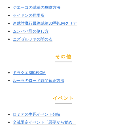
ジエーゴの試練の攻略方法
セイドンの居場所
連武討魔行最終試練30手以内クリア
ムンババ邪の倒し方
ニズゼルファの闇の衣
その他
ドラクエ360秒CM
ルーラのロード時間短縮方法
イベント
ロミアの生死イベント分岐
全滅限定イベント「悪夢から覚め」