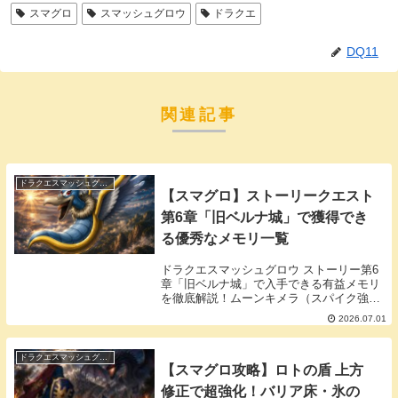
スマグロ
スマッシュグロウ
ドラクエ
DQ11
関連記事
ドラクエスマッシュグロウ
【スマグロ】ストーリークエスト
第6章「旧ベルナ城」で獲得でき
る優秀なメモリ一覧
ドラクエスマッシュグロウ ストーリー第6
章「旧ベルナ城」で入手できる有益メモリ
を徹底解説！ムーンキメラ（スパイク強化
【ざんげき】）最優先、レッドアーチャ
2026.07.01
ー、サタンメイルなどの性能・ドロップ場
所・活用法を最新情報からまとめ。周回コ
ツとビルドへの組み込み方を詳しく紹介し
ドラクエスマッシュグロウ
【スマグロ攻略】ロトの盾 上方
ます。
修正で超強化！バリア床・氷の