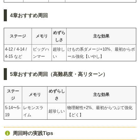
4章おすすめ周回
めずら
ステージ
メモリ
主な効果
しさ
4-12 / 4-14 /
ビッグハ
超珍し
けもの系ダメージ+10%、最初からボ
4-15 など
ンマー
い
ール強化【いやし】
5章おすすめ周回（高難易度・高リターン）
ステー
めずらし
メモリ
主な効果
ジ
さ
5-14〜5-
レモンスラ
物理耐性+2%、最初からつぶて強化
超珍しい
19
イム
【どく】
周回時の実践Tips