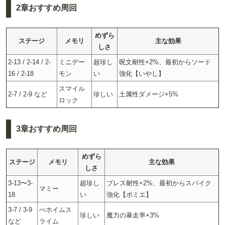
2章おすすめ周回
めずら
ステージ
メモリ
主な効果
しさ
2-13 / 2-14 / 2-
ミニデー
超珍し
呪文耐性+2%、最初からソード
16 / 2-18
モン
い
強化【いやし】
スマイル
2-7 / 2-9 など
珍しい
土属性ダメージ+5%
ロック
3章おすすめ周回
めずら
ステージ
メモリ
主な効果
しさ
3-13〜3-
超珍し
ブレス耐性+2%、最初からスパイク
マミー
18
い
強化【ボミエ】
3-7 / 3-9
べホイムス
珍しい
魔力の暴走率+3%
など
ライム