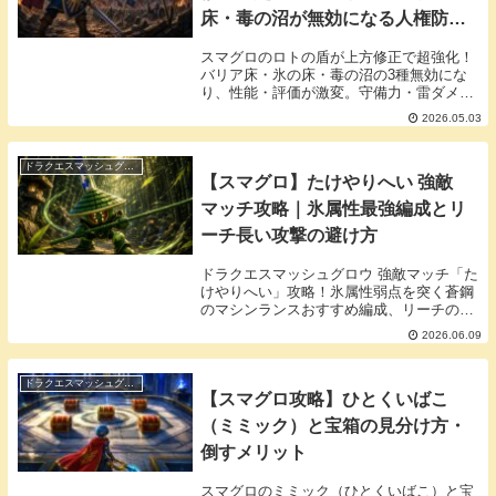
床・毒の沼が無効になる人権防具
に【スマッシュグロウ】
スマグロのロトの盾が上方修正で超強化！
バリア床・氷の床・毒の沼の3種無効にな
り、性能・評価が激変。守備力・雷ダメー
ジアップ・職業問わず使える汎用性を徹底
2026.05.03
解説。今後の人権装備としておすすめで
す。
ドラクエスマッシュグロウ
【スマグロ】たけやりへい 強敵
マッチ攻略｜氷属性最強編成とリ
ーチ長い攻撃の避け方
ドラクエスマッシュグロウ 強敵マッチ「た
けやりへい」攻略！氷属性弱点を突く蒼鋼
のマシンランスおすすめ編成、リーチの長
い攻撃の対処法、累積ポイント報酬のキラ
2026.06.09
ーマシンシリーズふくびき券まで徹底解
説。挑戦状の入手から高スコア安定まで実
践ベースでまとめました。
ドラクエスマッシュグロウ
【スマグロ攻略】ひとくいばこ
（ミミック）と宝箱の見分け方・
倒すメリット
スマグロのミミック（ひとくいばこ）と宝