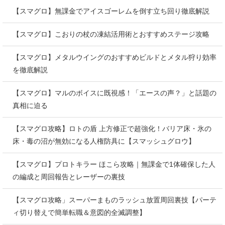
【スマグロ】無課金でアイスゴーレムを倒す立ち回り徹底解説
【スマグロ】こおりの杖の凍結活用術とおすすめステージ攻略
【スマグロ】メタルウイングのおすすめビルドとメタル狩り効率
を徹底解説
【スマグロ】マルのボイスに既視感！「エースの声？」と話題の
真相に迫る
【スマグロ攻略】ロトの盾 上方修正で超強化！バリア床・氷の
床・毒の沼が無効になる人権防具に【スマッシュグロウ】
【スマグロ】プロトキラー ほこら攻略｜無課金で1体確保した人
の編成と周回報告とレーザーの裏技
【スマグロ攻略」スーパーまものラッシュ放置周回裏技【パーテ
ィ切り替えで簡単転職＆意図的全滅調整】