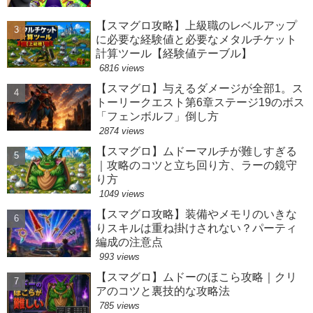
【スマグロ攻略】上級職のレベルアップ
に必要な経験値と必要なメタルチケット
計算ツール【経験値テーブル】
6816 views
【スマグロ】与えるダメージが全部1。ス
トーリークエスト第6章ステージ19のボス
「フェンボルフ」倒し方
2874 views
【スマグロ】ムドーマルチが難しすぎる
｜攻略のコツと立ち回り方、ラーの鏡守
り方
1049 views
【スマグロ攻略】装備やメモリのいきな
りスキルは重ね掛けされない？パーティ
編成の注意点
993 views
【スマグロ】ムドーのほこら攻略｜クリ
アのコツと裏技的な攻略法
785 views