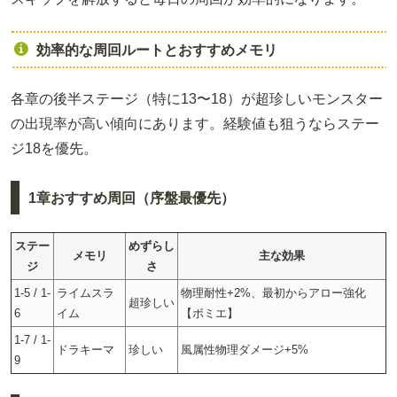
効率的な周回ルートとおすすめメモリ
各章の後半ステージ（特に13〜18）が超珍しいモンスター
の出現率が高い傾向にあります。経験値も狙うならステー
ジ18を優先。
1章おすすめ周回（序盤最優先）
ステー
めずらし
メモリ
主な効果
ジ
さ
1-5 / 1-
ライムスラ
物理耐性+2%、最初からアロー強化
超珍しい
6
イム
【ボミエ】
1-7 / 1-
ドラキーマ
珍しい
風属性物理ダメージ+5%
9