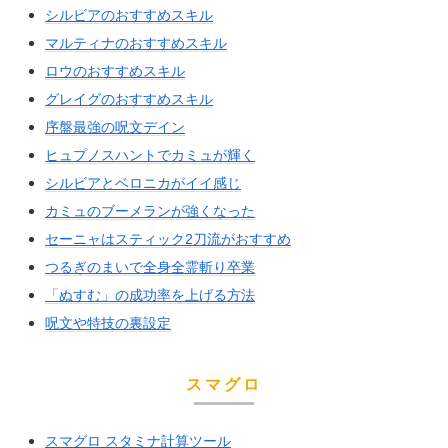
シルビアのおすすめスキル
マルティナのおすすめスキル
ロウのおすすめスキル
グレイグのおすすめスキル
序盤最強の呪文デイン
ヒュプノスハントでカミュが輝く
シルビアとベロニカがイイ感じ
カミュのブーメランが強くなった
セーニャはスティック2刀流がおすすめ
つるぎのまいで全身全霊斬り卒業
「ぬすむ」の成功率を上げる方法
呪文や特技の裏設定
スマグロ
スマグロ スタミナ計算ツール