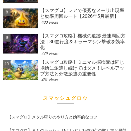
【スマグロ】レアで優秀なメモリ出現率
と効率周回ルート【2026年5月最新】
480 views
【スマグロ攻略】機械の遺跡 最速周回方
法｜30進行度＆キラーマシン撃破を効率
化
479 views
【スマグロ攻略】ミニマル探検隊は同じ
場所に派遣し続けてはダメ！レベルアッ
プ方法と分散派遣の重要性
431 views
スマッシュグロウ
【スマグロ】メタル狩りのやり方と効率的なコツ
【スマグロ】まものラッシュ ひくいどり15000点の取り方と最効