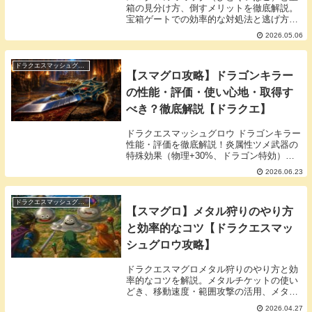
箱の見分け方、倒すメリットを徹底解説。
宝箱ゲートでの効率的な対処法と逃げ方を
まとめました。
2026.05.06
ドラクエスマッシュグロウ
【スマグロ攻略】ドラゴンキラー
の性能・評価・使い心地・取得す
べき？徹底解説【ドラクエ】
ドラクエスマッシュグロウ ドラゴンキラー
性能・評価を徹底解説！炎属性ツメ武器の
特殊効果（物理+30%、ドラゴン特効）、
いきなりスキル「竜炎つぶて」の火力、使
2026.06.23
い心地、無凸でも強い点をX最新情報から
まとめ。取得すべきか、竜の遺跡での活躍
度を詳しく解説します。
ドラクエスマッシュグロウ
【スマグロ】メタル狩りのやり方
と効率的なコツ【ドラクエスマッ
シュグロウ攻略】
ドラクエスマグロメタル狩りのやり方と効
率的なコツを解説。メタルチケットの使い
どき、移動速度・範囲攻撃の活用、メタル
スライム対策、解放条件などを紹介。序
2026.04.27