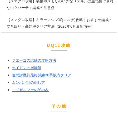
【スマグロ攻略】装備やメモリのいきなりスキルは重ね掛けされ
ない？パーティ編成の注意点
【スマグロ攻略】キラーマシン軍(マルチ)攻略｜おすすめ編成・
立ち回り・高効率クリア方法（2026年6月最新情報）
DQ11攻略
ジエーゴの試練の攻略方法
セイドンの居場所
連武討魔行最終試練30手以内クリア
ムンババ邪の倒し方
ニズゼルファの闇の衣
その他