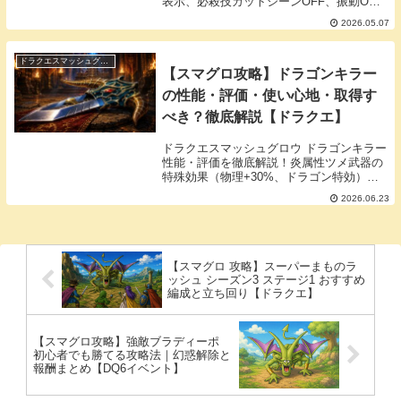
表示、必殺技カットシーンOFF、振動OFF
など周回効率と快適度が爆上がりする設定
2026.05.07
を紹介します。2026年最新情報対応。
ドラクエスマッシュグロウ
【スマグロ攻略】ドラゴンキラー
の性能・評価・使い心地・取得す
べき？徹底解説【ドラクエ】
ドラクエスマッシュグロウ ドラゴンキラー
性能・評価を徹底解説！炎属性ツメ武器の
特殊効果（物理+30%、ドラゴン特効）、
いきなりスキル「竜炎つぶて」の火力、使
2026.06.23
い心地、無凸でも強い点をX最新情報から
まとめ。取得すべきか、竜の遺跡での活躍
度を詳しく解説します。
【スマグロ 攻略】スーパーまものラ
ッシュ シーズン3 ステージ1 おすすめ
編成と立ち回り【ドラクエ】
【スマグロ攻略】強敵ブラディーポ
初心者でも勝てる攻略法｜幻惑解除と
報酬まとめ【DQ6イベント】