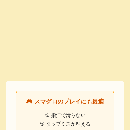
🎮 スマグロのプレイにも最適
💦 指汗で滑らない
🎯 タップミスが増える