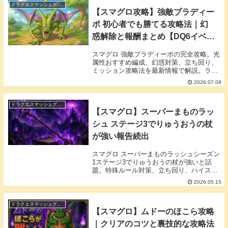
ドラクエスマッシュグロウ
【スマグロ攻略】強敵ブラディー
ポ 初心者でも勝てる攻略法｜幻
惑解除と報酬まとめ【DQ6イベン
ト】
スマグロ 強敵ブラディーポの完全攻略。光
属性おすすめ編成、幻惑対策、立ち回り、
ミッション攻略法を最新情報で解説。ラミ
アスのつるぎ活用で超むずかしいも安定ク
2026.07.09
リア！
ドラクエスマッシュグロウ
【スマグロ】スーパーまものラッ
シュ ステージ3でりゅうおうの杖
が強い報告続出
スマグロ スーパーまものラッシュシーズン
1ステージ3でりゅうおうの杖が強いと話
題。特殊ルール対策、立ち回り、ハイスコ
アのコツをまとめました。
2026.05.15
ドラクエスマッシュグロウ
【スマグロ】ムドーのほこら攻略
｜クリアのコツと裏技的な攻略法