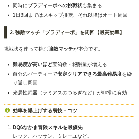
同時に
ブラディーポへの挑戦状
も集まる
1日3回まではスキップ推奨、それ以降はオート周回
2. 強敵マッチ「ブラディーポ」を周回【最高効率】
挑戦状を使って挑む
強敵マッチ
が本命です。
難易度が高いほど
宝箱数・報酬量が増える
自分のパーティーで
安定クリアできる最高難易度
を繰
り返し周回
光属性武器（ラミアスのつるぎなど）が非常に有効
効率を爆上げする裏技・コツ
DQ6なかま冒険スキルを最優先
レック、ハッサン、ミレーユなど。