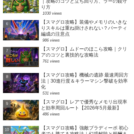
｜攻略のコツと立ち回り方、ラーの鏡守
り方
1030 views
【スマグロ攻略】装備やメモリのいきな
りスキルは重ね掛けされない？パーティ
編成の注意点
986 views
【スマグロ】ムドーのほこら攻略｜クリ
アのコツと裏技的な攻略法
761 views
【スマグロ攻略】機械の遺跡 最速周回方
法｜30進行度＆キラーマシン撃破を効率
化
531 views
【スマグロ】レアで優秀なメモリ出現率
と効率周回ルート【2026年5月最新】
486 views
【スマグロ攻略】強敵ブラディーポ 初心
者でも勝てる攻略法｜幻惑解除と報酬ま