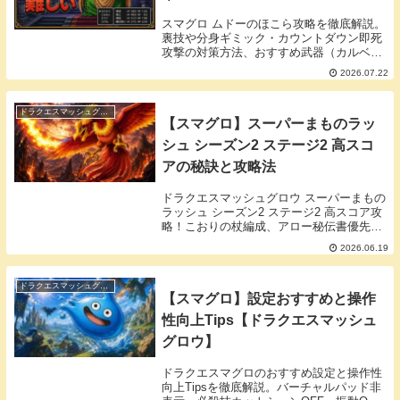
スマグロ ムドーのほこら攻略を徹底解説。
裏技や分身ギミック・カウントダウン即死
攻撃の対策方法、おすすめ武器（カルベロ
ビュート）、編成例、など掲載していま
2026.07.22
す。
ドラクエスマッシュグロウ
【スマグロ】スーパーまものラッ
シュ シーズン2 ステージ2 高スコ
アの秘訣と攻略法
ドラクエスマッシュグロウ スーパーまもの
ラッシュ シーズン2 ステージ2 高スコア攻
略！こおりの杖編成、アロー秘伝書優先、
壁越し必殺技、フィニッシュチャージなど
2026.06.19
の実践秘訣をX最新情報からまとめ。4万点
超え立ち回りでひくいどりステージを効率
的に攻略しよう！
ドラクエスマッシュグロウ
【スマグロ】設定おすすめと操作
性向上Tips【ドラクエスマッシュ
グロウ】
ドラクエスマグロのおすすめ設定と操作性
向上Tipsを徹底解説。バーチャルパッド非