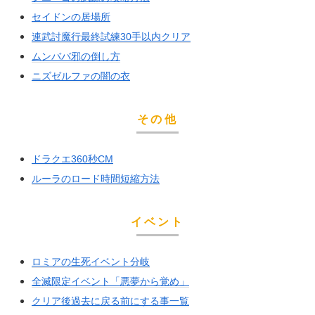
セイドンの居場所
連武討魔行最終試練30手以内クリア
ムンババ邪の倒し方
ニズゼルファの闇の衣
その他
ドラクエ360秒CM
ルーラのロード時間短縮方法
イベント
ロミアの生死イベント分岐
全滅限定イベント「悪夢から覚め」
クリア後過去に戻る前にする事一覧