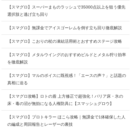
【スマグロ】スーパーまものラッシュで35000点以上を狙う優先
選択肢と逃げ立ち回り
【スマグロ】無課金でアイスゴーレムを倒す立ち回り徹底解説
【スマグロ】こおりの杖の凍結活用術とおすすめステージ攻略
【スマグロ】メタルウイングのおすすめビルドとメタル狩り効率
を徹底解説
【スマグロ】マルのボイスに既視感！「エースの声？」と話題の
真相に迫る
【スマグロ攻略】ロトの盾 上方修正で超強化！バリア床・氷の
床・毒の沼が無効になる人権防具に【スマッシュグロウ】
【スマグロ】プロトキラー ほこら攻略｜無課金で1体確保した人
の編成と周回報告とレーザーの裏技