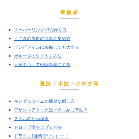
装備品
スーパーリング+3の作り方
うさぎの尻尾の簡単な集め方
ゾンビメイルは装備しても大丈夫
ガルーダのツメ入手方法
不意をついて戦闘を楽にする
裏技・小技・小ネタ等
キングスライムの簡単な倒し方
アサシンアタックはメタル系に有効？
スキルのたね稼ぎ
ドロップ率を上げる方法
ドラクエ1無料ダウンロード