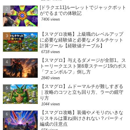
[ドラクエ11]ルーレットでジャックポット
がでるまでの体験記
7406 views
【スマグロ攻略】上級職のレベルアップ
に必要な経験値と必要なメタルチケット
計算ツール【経験値テーブル】
6718 views
【スマグロ】与えるダメージが全部1。ス
トーリークエスト第6章ステージ19のボス
「フェンボルフ」倒し方
2840 views
【スマグロ】ムドーマルチが難しすぎる
｜攻略のコツと立ち回り方、ラーの鏡守
り方
1044 views
【スマグロ攻略】装備やメモリのいきな
りスキルは重ね掛けされない？パーティ
編成の注意点