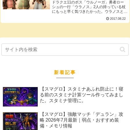
ドラクエ11のボス「ウルノーガ」勇者ロー
シュの一行「ウラノス」2人の持っている杖
にもっと早く気づきたかった。ウラノスとウ
ルノーガの杖ちゃんと同じ杖を持ってたんで
2017.08.22
すね。勇者のパーティーが「勇者」「戦士」
「賢者」「魔法使い」ってところには違和
感...
新着記事
【スマグロ】スタミナあふれ防止に！寝
る前のスタミナ計算ツール作ってみまし
た。スタミナ管理に。
【スマグロ】強敵マッチ「デュラン」攻
略 2026年7月最新｜弱点・おすすめ装
備・メモリ情報