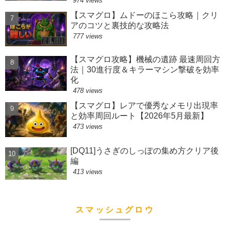
974 views
【スマグロ】ムドーのほこら攻略｜クリ
アのコツと裏技的な攻略法
777 views
【スマグロ攻略】機械の遺跡 最速周回方
法｜30進行度＆キラーマシン撃破を効率
化
478 views
【スマグロ】レアで優秀なメモリ出現率
と効率周回ルート【2026年5月最新】
473 views
[DQ11]うさぎのしっぽの集め方クリア後
編
413 views
スマッシュグロウ