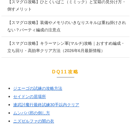
【スマグロ攻略】ひとくいばこ（ミミック）と宝箱の見分け方・
倒すメリット
【スマグロ攻略】装備やメモリのいきなりスキルは重ね掛けされ
ない？パーティ編成の注意点
【スマグロ攻略】キラーマシン軍(マルチ)攻略｜おすすめ編成・
立ち回り・高効率クリア方法（2026年6月最新情報）
DQ11攻略
ジエーゴの試練の攻略方法
セイドンの居場所
連武討魔行最終試練30手以内クリア
ムンババ邪の倒し方
ニズゼルファの闇の衣