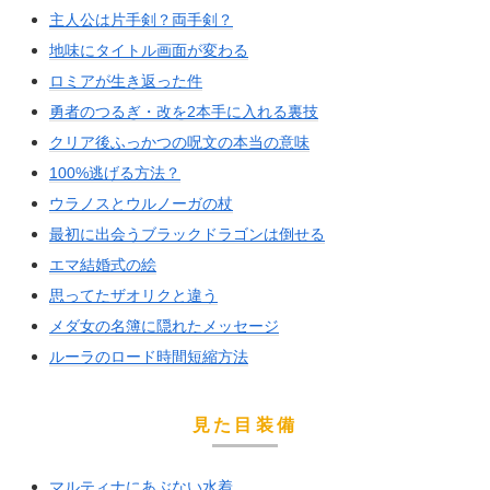
主人公は片手剣？両手剣？
地味にタイトル画面が変わる
ロミアが生き返った件
勇者のつるぎ・改を2本手に入れる裏技
クリア後ふっかつの呪文の本当の意味
100%逃げる方法？
ウラノスとウルノーガの杖
最初に出会うブラックドラゴンは倒せる
エマ結婚式の絵
思ってたザオリクと違う
メダ女の名簿に隠れたメッセージ
ルーラのロード時間短縮方法
見た目装備
マルティナにあぶない水着