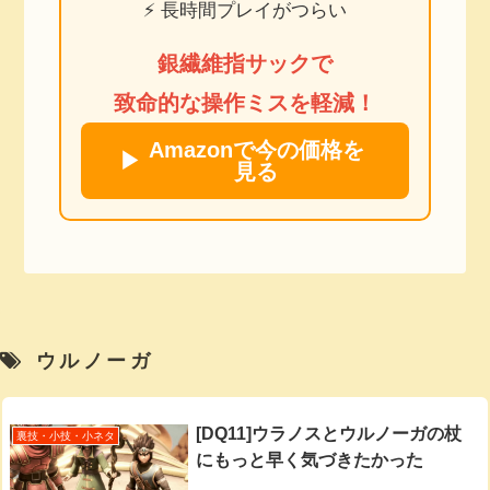
⚡ 長時間プレイがつらい
銀繊維指サックで
致命的な操作ミスを軽減！
Amazonで今の価格を
▶
見る
ウルノーガ
[DQ11]ウラノスとウルノーガの杖
裏技・小技・小ネタ
にもっと早く気づきたかった