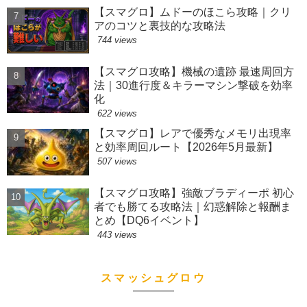
【スマグロ】ムドーのほこら攻略｜クリ
アのコツと裏技的な攻略法
744 views
【スマグロ攻略】機械の遺跡 最速周回方
法｜30進行度＆キラーマシン撃破を効率
化
622 views
【スマグロ】レアで優秀なメモリ出現率
と効率周回ルート【2026年5月最新】
507 views
【スマグロ攻略】強敵ブラディーポ 初心
者でも勝てる攻略法｜幻惑解除と報酬ま
とめ【DQ6イベント】
443 views
スマッシュグロウ