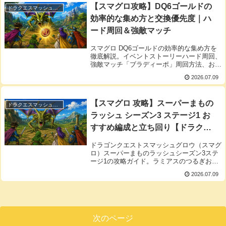
【スマグロ攻略】DQ6ゴールドの
ドラクエスマッシュグロウ
効率的な集め方と交換優先度｜ハ
ード周回＆強敵マッチ
スマグロ DQ6ゴールドの効率的な集め方を
徹底解説。イベントストーリーハード周回、
強敵マッチ「ブラディーポ」周回方法、おす
すめ交換優先度をまとめました。イベント期
2026.07.09
間中に効率よく集めてラミアス装備などを入
手しよう！
【スマグロ 攻略】スーパーまもの
ドラクエスマッシュグロウ
ラッシュ シーズン3 ステージ1 お
すすめ編成と立ち回り【ドラク
エ】
ドラゴンクエストスマッシュグロウ（スマグ
ロ）スーパーまものラッシュシーズン3ステ
ージ1の攻略ガイド。ラミアスのつるぎおす
すめ編成、DQ6イベントスキル活用、幻惑対
2026.07.09
策、周回方法を最新情報で解説。ハイスコア
＆効率周回に！
次のページ