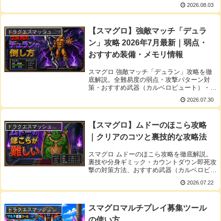
「次に遊ぶ時間からの逆算」や「満タン時
2026.08.03
刻」が一発でわかるツールです。良かったら
使ってみてください！
【スマグロ】強敵マッチ「デュラ
ドラクエスマッシュグロウ
ン」攻略 2026年7月最新｜弱点・
おすすめ装備・メモリ情報
スマグロ 強敵マッチ「デュラン」攻略を徹
底解説。全難易度の弱点・攻撃パターン対
策・おすすめ武器（カルベロビュート）・編
成・冒険スキル・メモリ性能まで最新情報を
2026.07.30
まとめました。2026年7月最新。
【スマグロ】ムドーのほこら攻略
ドラクエスマッシュグロウ
｜クリアのコツと裏技的な攻略法
スマグロ ムドーのほこら攻略を徹底解説。
裏技や分身ギミック・カウントダウン即死攻
撃の対策方法、おすすめ武器（カルベロビュ
ート）、編成例、など掲載しています。
2026.07.22
スマグロマルチプレイ募集ツール
ドラクエスマッシュグロウ
の使い方