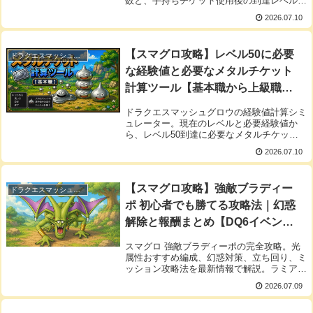
数と、手持ちチケット使用後の到達レベルを
瞬時に予測計算します。
2026.07.10
【スマグロ攻略】レベル50に必要
ドラクエスマッシュグロウ
な経験値と必要なメタルチケット
計算ツール【基本職から上級職
へ】
ドラクエスマッシュグロウの経験値計算シミ
ュレーター。現在のレベルと必要経験値か
ら、レベル50到達に必要なメタルチケット
枚数を自動計算します。獲得経験値テーブル
2026.07.10
とメタル系チケットの効率的な使い方をまと
めた育成攻略の決定版ツールです。
【スマグロ攻略】強敵ブラディー
ドラクエスマッシュグロウ
ポ 初心者でも勝てる攻略法｜幻惑
解除と報酬まとめ【DQ6イベン
ト】
スマグロ 強敵ブラディーポの完全攻略。光
属性おすすめ編成、幻惑対策、立ち回り、ミ
ッション攻略法を最新情報で解説。ラミアス
のつるぎ活用で超むずかしいも安定クリア！
2026.07.09