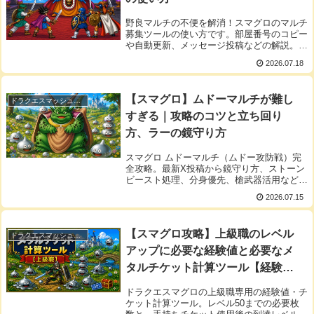
野良マルチの不便を解消！スマグロのマルチ
募集ツールの使い方です。部屋番号のコピー
や自動更新、メッセージ投稿などの解説。ス
マホで快適にマルチ募集・参加したい方はぜ
2026.07.18
ひお試しください。
【スマグロ】ムドーマルチが難し
ドラクエスマッシュグロウ
すぎる｜攻略のコツと立ち回り
方、ラーの鏡守り方
スマグロ ムドーマルチ（ムドー攻防戦）完
全攻略。最新X投稿から鏡守り方、ストーン
ビースト処理、分身優先、槍武器活用などの
実践コツを詳細解説。チャレンジ難易度や不
2026.07.15
具合修正後の注意点もまとめました。
【スマグロ攻略】上級職のレベル
ドラクエスマッシュグロウ
アップに必要な経験値と必要なメ
タルチケット計算ツール【経験値
テーブル】
ドラクエスマグロの上級職専用の経験値・チ
ケット計算ツール。レベル50までの必要枚