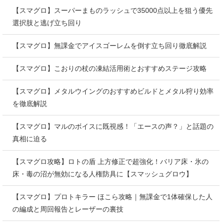
【スマグロ】スーパーまものラッシュで35000点以上を狙う優先
選択肢と逃げ立ち回り
【スマグロ】無課金でアイスゴーレムを倒す立ち回り徹底解説
【スマグロ】こおりの杖の凍結活用術とおすすめステージ攻略
【スマグロ】メタルウイングのおすすめビルドとメタル狩り効率
を徹底解説
【スマグロ】マルのボイスに既視感！「エースの声？」と話題の
真相に迫る
【スマグロ攻略】ロトの盾 上方修正で超強化！バリア床・氷の
床・毒の沼が無効になる人権防具に【スマッシュグロウ】
【スマグロ】プロトキラー ほこら攻略｜無課金で1体確保した人
の編成と周回報告とレーザーの裏技