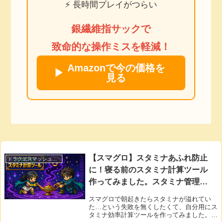
⚡ 長時間プレイがつらい
銀繊維指サックで
致命的な操作ミスを軽減！
Amazonで今の価格を
▶
見る
【スマグロ】スタミナあふれ防止
ドラクエスマッシュグロウ
に！寝る前のスタミナ計算ツール
作ってみました。スタミナ管理
に。
スマグロで朝起きたらスタミナが溢れてい
た…という失敗を無くしたくて、自分用にス
タミナ効率計算ツールを作ってみました。