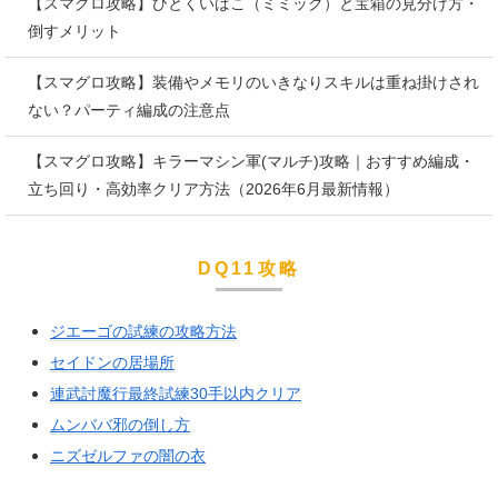
【スマグロ攻略】ひとくいばこ（ミミック）と宝箱の見分け方・
倒すメリット
【スマグロ攻略】装備やメモリのいきなりスキルは重ね掛けされ
ない？パーティ編成の注意点
【スマグロ攻略】キラーマシン軍(マルチ)攻略｜おすすめ編成・
立ち回り・高効率クリア方法（2026年6月最新情報）
DQ11攻略
ジエーゴの試練の攻略方法
セイドンの居場所
連武討魔行最終試練30手以内クリア
ムンババ邪の倒し方
ニズゼルファの闇の衣