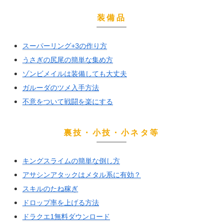
装備品
スーパーリング+3の作り方
うさぎの尻尾の簡単な集め方
ゾンビメイルは装備しても大丈夫
ガルーダのツメ入手方法
不意をついて戦闘を楽にする
裏技・小技・小ネタ等
キングスライムの簡単な倒し方
アサシンアタックはメタル系に有効？
スキルのたね稼ぎ
ドロップ率を上げる方法
ドラクエ1無料ダウンロード