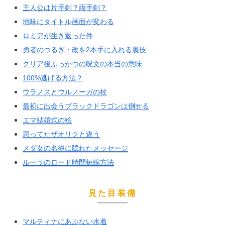
主人公は片手剣？両手剣？
地味にタイトル画面が変わる
ロミアが生き返った件
勇者のつるぎ・改を2本手に入れる裏技
クリア後ふっかつの呪文の本当の意味
100%逃げる方法？
ウラノスとウルノーガの杖
最初に出会うブラックドラゴンは倒せる
エマ結婚式の絵
思ってたザオリクと違う
メダ女の名簿に隠れたメッセージ
ルーラのロード時間短縮方法
見た目装備
マルティナにあぶない水着