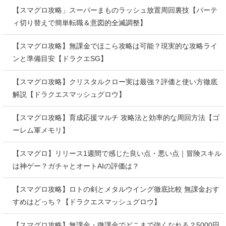
【スマグロ攻略」スーパーまものラッシュ放置周回裏技【パーテ
ィ切り替えで簡単転職＆意図的全滅調整】
【スマグロ攻略】無課金でほこら攻略は可能？現実的な攻略ライ
ンと準備目安【ドラクエSG】
【スマグロ攻略】クリスタルクロー実は最強？評価と使い方徹底
解説【ドラクエスマッシュグロウ】
【スマグロ攻略】育成応援マルチ 攻略法と効率的な周回方法【ゴ
ーレム軍メモリ】
【スマグロ】リリース1週間で感じた良い点・悪い点｜冒険スキル
は神ゲー？ガチャとオートAIの評価は？
【スマグロ攻略】ロトの剣とメタルウイング徹底比較 無課金おす
すめはどっち？【ドラクエスマッシュグロウ】
【スマグロ攻略】無課金・微課金でどこまで強くなれる？5000円