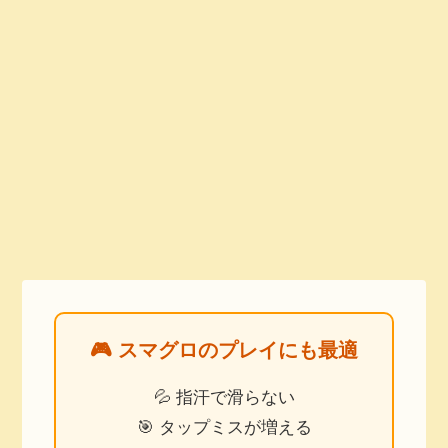
🎮 スマグロのプレイにも最適
💦 指汗で滑らない
🎯 タップミスが増える