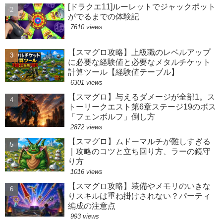
[ドラクエ11]ルーレットでジャックポット
がでるまでの体験記
7610 views
【スマグロ攻略】上級職のレベルアップ
に必要な経験値と必要なメタルチケット
計算ツール【経験値テーブル】
6301 views
【スマグロ】与えるダメージが全部1。ス
トーリークエスト第6章ステージ19のボス
「フェンボルフ」倒し方
2872 views
【スマグロ】ムドーマルチが難しすぎる
｜攻略のコツと立ち回り方、ラーの鏡守
り方
1016 views
【スマグロ攻略】装備やメモリのいきな
りスキルは重ね掛けされない？パーティ
編成の注意点
993 views